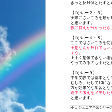
きっと反対側とたすと
【2かいー２・３】
実際にさいころを動か
と思います。
仮に答えが分かったら
【2かいー４～８】
ここではさいころを使
予想なんか外れてもい
ょう
。
上手く想像できない場
やってみるのも手だと
【2かいー９】
中学受験では基本とな
むしろ、たして10に
方が効果的な学習とな
途中の考えをメモした
と思います。
小１
ジュニア予習シリー