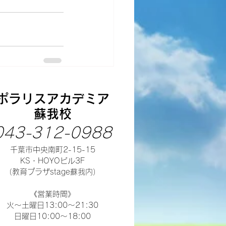
ポラリスアカデミア
蘇我校
043-312-0988
千葉市中央南町2-15-15
​KS・HOYOビル3F
（教育プラザstage蘇我内）
​《営業時間》
火～土曜日13:00～21:30
​日曜日10:00～18:00