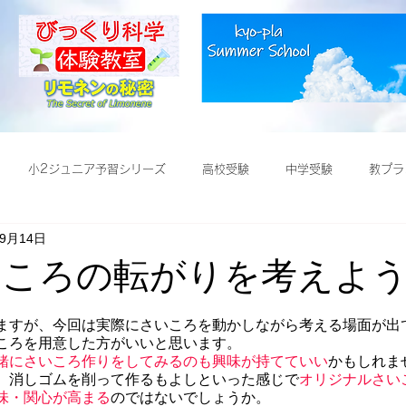
小2ジュニア予習シリーズ
高校受験
中学受験
教プラ
年9月14日
受験
さいころの転がりを考えよ
ますが、今回は実際にさいころを動かしながら考える場面が出
ころを用意した方がいいと思います。
緒にさいころ作りをしてみるのも興味が持てていい
かもしれま
、消しゴムを削って作るもよしといった感じで
オリジナルさい
味・関心が高まる
のではないでしょうか。