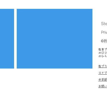
Sit
Pri
©
教育プ
の口コ
のひろ
塾、お
教プラ
マナブ
中学部
お問い