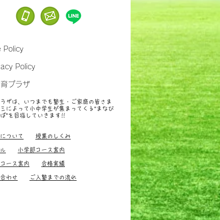
e Policy
vacy Policy
教育プラザ
ラザは、いつまでも塾生・ご家庭の皆さま
ミによって小中学生が集まってくる“まなび
ば”を目指していきます
!!
すすめ、小中学生
について
授業のしくみ
ル
小学部コース案内
コース案内
合格実績
合わせ
ご入塾までの流れ