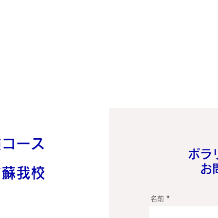
験コース
​ポ
​
ア蘇我校
名前