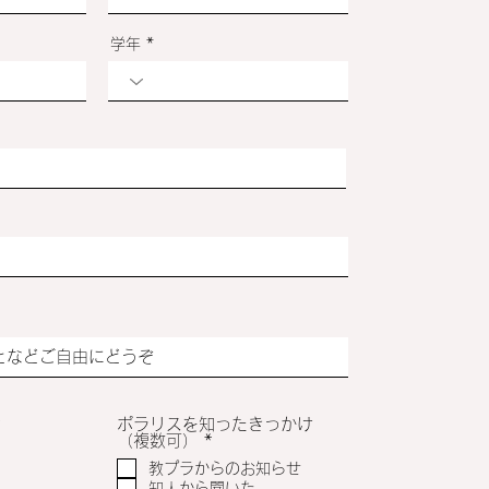
学年
必
*
ポラリスを知ったきっかけ
須
必
（複数可）
*
項
須
教プラからのお知らせ
目
項
知人から聞いた
目