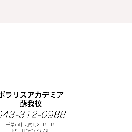
ポラリスアカデミア
蘇我校
043-312-0988
千葉市中央南町2-15-15
​KS・HOYOビル3F