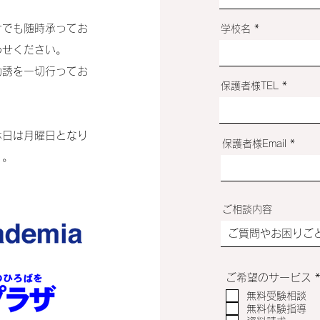
けでも随時承ってお
学校名
わせください。
勧誘を一切行ってお
保護者様TEL
休日は月曜日となり
保護者様Email
）。
ご相談内容
ご希望のサービス
無料受験相談
無料体験指導