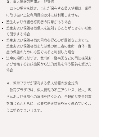
３．個人情報の非開示・非提供
以下の場合を除き、当社が保有する個人情報は、厳重
に取り扱い上記利用目的以外には利用しません。
塾生および保護者様両者の同意がある場合
塾生および保護者様個人を識別することができない状態
で開示する場合
塾生および保護者様の同意を得るのが困難なときでも、
塾生および保護者様または他の第三者の生命・身体・財
産の保護のために必要であると判断した場合
法令の規程に基づき、裁判所・警察署などの司法機関お
よび管轄する行政機関から法的義務を伴う要請を受けた
場合
４．教育プラザが保有する個人情報の安全対策
教育プラザでは、個人情報の不正アクセス、紛失、改
ざんおよび外部への漏洩を防ぐため、合理的な安全対策
を講じるとともに、必要な是正対策を日々高めていくよ
うに努めてまいります。