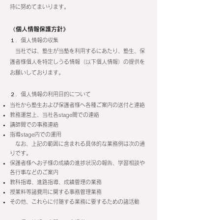
持に努めてまいります。
《個人情報保護方針》
１．個人情報の収集
当社では、塾生が当塾を利用するにあたり、塾生、保
護者様個人を特定しうる情報（以下個人情報）の提供を
お願いしております。
２．個人情報の利用目的について
当社から塾生および保護者様へ各種ご案内の送付と連絡
教務運営上、当社各stage間での連絡
講師間での事務連絡
指導stage内での運用
なお、上記の範囲に含まれる具体的な業務例は次の通
りです。
保護者様へお子様の成績の進捗状況の報告、学習相談や
各行事などのご案内
教科指導、進路指導、成績管理の業務
授業料等諸費用に関する事務管理業務
その他、これらに付随する業務に要するための諸活動