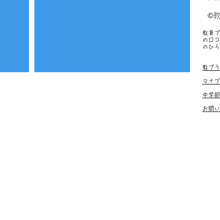
©
教育プ
の口コ
のひろ
塾、お
教プラ
マナブ
中学部
お問い