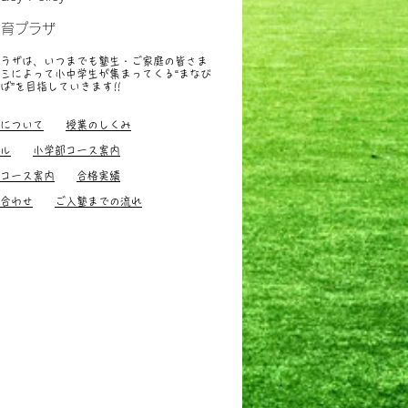
教育プラザ
ラザは、いつまでも塾生・ご家庭の皆さま
ミによって小中学生が集まってくる“まなび
ば”を目指していきます
!!
すすめ、小中学生
について
授業のしくみ
ル
小学部コース案内
コース案内
合格実績
合わせ
ご入塾までの流れ