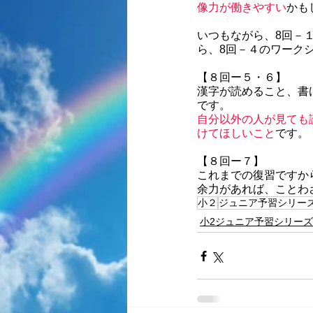
像力が働きやすい
かも
いつもながら、8回－
ら、8回－４のワーク
【８回ー５・６】
漢字が読めること、書
です。
自分以外の人が見ても
けてほしいこと
です。
【８回ー７】
これまでの復習ですか
余力があれば、ことわ
小２
ジュニア予習シリー
小2ジュニア予習シリーズ