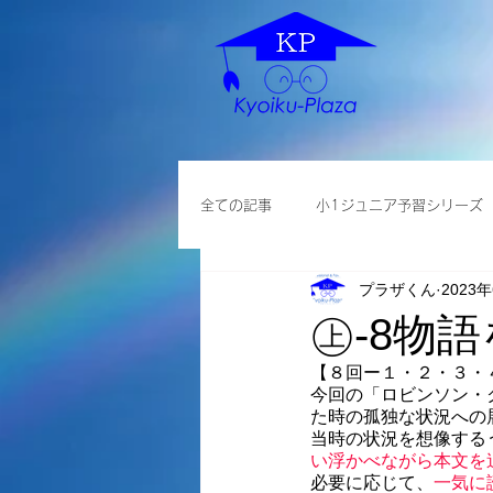
全ての記事
小1ジュニア予習シリーズ
プラザくん
2023
各種説明会
小学英語
大学
㊤-8物
【８回ー１・２・３・
今回の「ロビンソン・
た時の孤独な状況への
当時の状況を想像する
い浮かべながら本文を
必要に応じて、
一気に