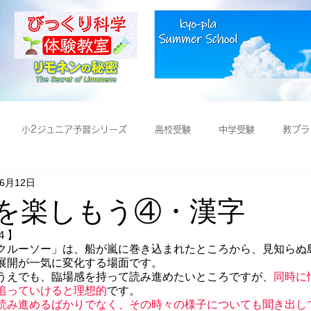
小2ジュニア予習シリーズ
高校受験
中学受験
教プラ
年6月12日
受験
語を楽しもう④・漢字
４】
クルーソー」は、船が嵐に巻き込まれたところから、見知らぬ
展開が一気に変化する場面です。
うえでも、臨場感を持って読み進めたいところですが、
同時に
追っていけると理想的
です。
読み進めるばかりでなく、その時々の様子についても聞き出し