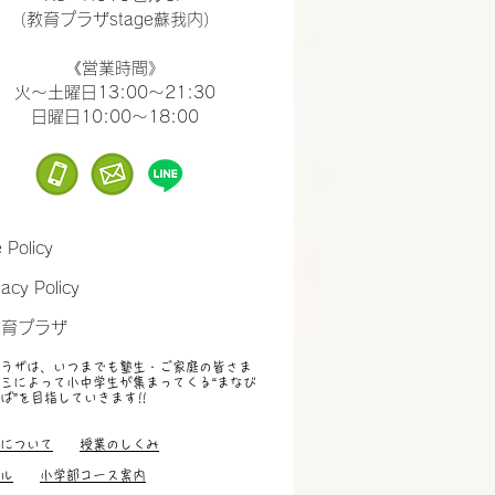
（教育プラザstage蘇我内）
​《営業時間》
火～土曜日13:00～21:30
​日曜日10:00～18:00
e Policy
vacy Policy
教育プラザ
ラザは、いつまでも塾生・ご家庭の皆さま
ミによって小中学生が集まってくる“まなび
ば”を目指していきます
!!
すすめ、小中学生
について
授業のしくみ
ル
小学部コース案内