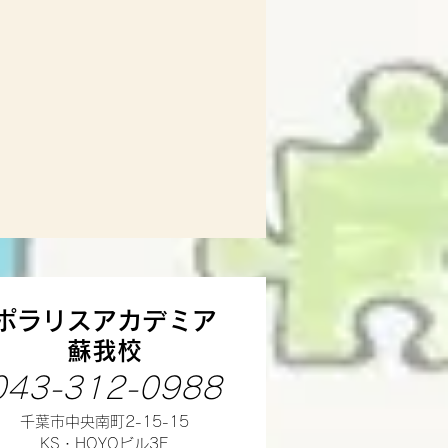
ポラリスアカデミア
蘇我校
043-312-0988
千葉市中央南町2-15-15
​KS・HOYOビル3F