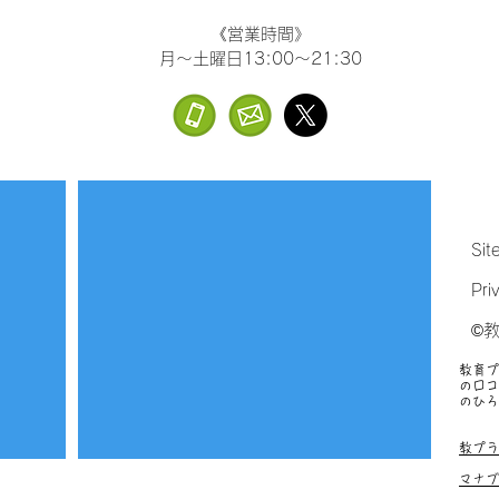
《営業時間》
月～土曜日13:00～21:30
Sit
Pri
©
教育プ
の口コ
のひろ
塾、お
教プラ
マナブ