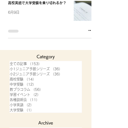
高校英語で大学受験を乗り切れるか？
6月9日
Category
全ての記事
（153）
153件の記事
小1ジュニア予習シリーズ
（36）
36件の記事
小2ジュニア予習シリーズ
（36）
36件の記事
高校受験
（14）
14件の記事
中学受験
（12）
12件の記事
教プラコラム
（56）
56件の記事
学習イベント
（2）
2件の記事
各種説明会
（11）
11件の記事
小学英語
（2）
2件の記事
大学受験
（1）
1件の記事
Archive