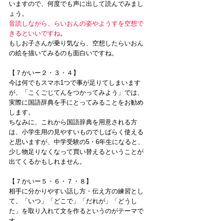
いますので、何度でも声に出して読んでみまし
ょう。
音読しながら、らいおんの姿やようすを空想で
きるといいですね
。
もしお子さんが乗り気なら、空想したらいおん
の絵を描いてみるのも面白いですね。
【７かいー２・３・４】
今は何でもスマホ1つで事が足りてしまいます
が、「こくごじてんをつかってみよう」では、
実際に国語辞典を手にとってみることをお勧め
します。
ちなみに、これから国語辞典を用意される方
は、小学生用の見やすいものでしばらく使える
と思いますが、中学受験の5・6年生になると、
少し物足りなくなって買い替えるということが
出てくるかもしれません。
【７かいー５・６・７・８】
相手に分かりやすい話し方・伝え方の練習とし
て、「いつ」「どこで」「だれが」「どうし
た」を取り入れて文を作るというのがテーマで
す。