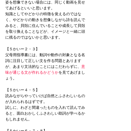
姿を想像できない場合には、同じく動画を見せ
てあげるといいと思います。
知識としてやどかりの特徴を覚えるのではな
く、やどかりの動きを想像しながら詩を読んで
みると、貝殻に住んでいることや成長して貝殻
を取り換えることなどが、イメージと一緒に頭
に残るのではないかと思います。
【５かいー２・３】
父母用指導書には、動詞や動作の対象となる名
詞に注目して正しい文を作る問題とあります
が、あまり文法的なことにはこだわらずに、
意
味が通じる文が作れるかどうか
を見てあげまし
ょう。
【５かいー４・５】
読みながらやっていけば自然とふさわしいもの
が入れられるはずです。
試しに、わざと間違ったものを入れて読んでみ
ると、面白おかしくふさわしい助詞が学べるか
もしれません。
【５かいー６・７・８】