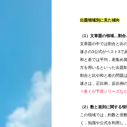
出題領域別に見た傾向
（1）文章題の領域…割合
文章題の中では割合と比
速さの3公式がベスト3で
和と差では平均，差集め
方を用いるといった出題
割合と比や和と差の問題
速さは，正比例，反比例
⇒多くが予習シリーズな
（2）数と規則に関する領
この領域では，約数と倍
く，知識や公式を利用し