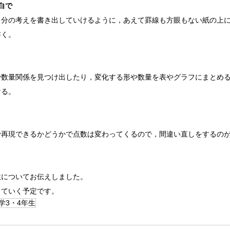
白で
自分の考えを書き出していけるように，あえて罫線も方眼もない紙の上
書く。
で数量関係を見つけ出したり，変化する形や数量を表やグラフにまとめ
ける。
で再現できるかどうかで点数は変わってくるので，間違い直しをするの
数についてお伝えしました。
していく予定です。
学3・4年生