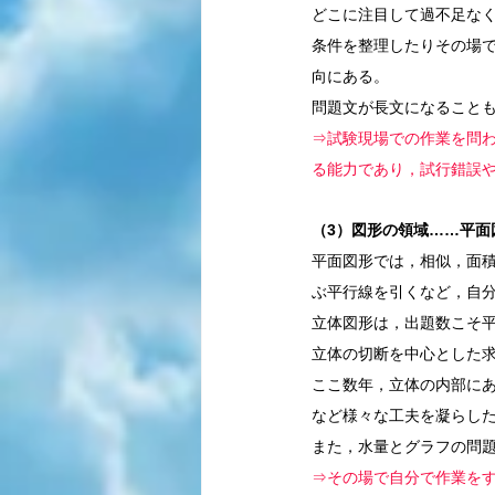
どこに注目して過不足な
条件を整理したりその場
向にある。
問題文が長文になること
⇒試験現場での作業を問
る能力であり，試行錯誤
（3）図形の領域……平面
平面図形では，相似，面
ぶ平行線を引くなど，自
立体図形は，出題数こそ
立体の切断を中心とした
ここ数年，立体の内部にあ
など様々な工夫を凝らし
また，水量とグラフの問
⇒その場で自分で作業を