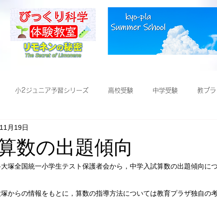
小2ジュニア予習シリーズ
高校受験
中学受験
教プラ
年11月19日
受験
算数の出題傾向
四谷大塚全国統一小学生テスト保護者会から，中学入試算数の出題傾向に
大塚からの情報をもとに，算数の指導方法については教育プラザ独自の