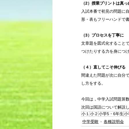
（2）授業プリントは真っ
入試本番で初見の問題に
形・表もフリーハンドで
（3）プロセスを丁寧に
文章題を図式化すること
つけたりする力を身につ
（４）直してこそ伸びる
間違えた問題が次に自分
し方をする。
今回は，中学入試問題算
次回は国語について解説
小１
小２
小学5・6年生
小
中学受験
各種説明会