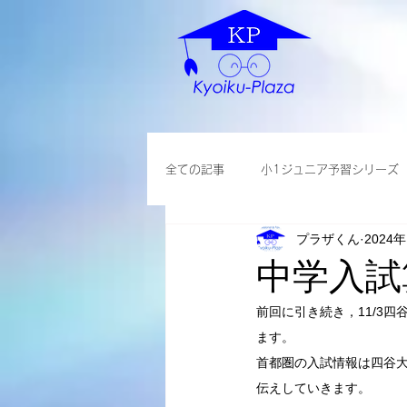
全ての記事
小1ジュニア予習シリーズ
プラザくん
2024
各種説明会
小学英語
大学
中学入試
前回に引き続き，11/3
ます。
首都圏の入試情報は四谷
伝えしていきます。