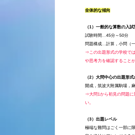
全体的な傾向
（1）一般的な算数の入試
試験時間…45分～50分
問題構成…計算，小問（一
⇒この出題形式の学校で
や思考力を確認すること
（2）大問中心の出題形式
開成，筑波大附属駒場，
⇒大問1から初見の問題
い。
（3）出題レベル
極端な難問はごく一部に