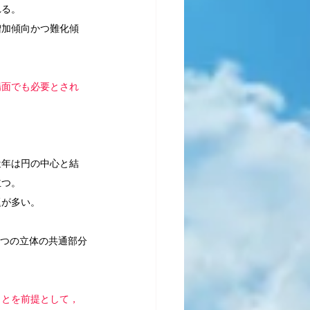
れる。
増加傾向かつ難化傾
場面でも必要とされ
近年は円の中心と結
立つ。
題が多い。
2つの立体の共通部分
ことを前提として，