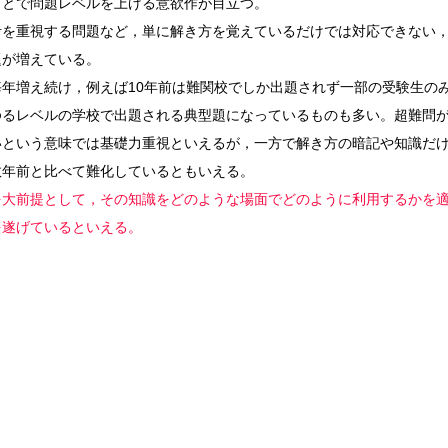
ことで問題レベルを上げる意欲作が目立つ。
考を重視する問題など，単に解き方を覚えているだけでは対応できない
題が増えている。
年増え続け，例えば10年前は難関校でしか出題されず一部の受験生の
ゆるレベルの学校で出題される典型題になっているものも多い。超難問
いという意味では基礎力重視といえるが，一方で解き方の暗記や知識だ
数年前と比べて難化しているともいえる。
を大前提として，その知識をどのような場面でどのように利用するかを
を遂げているといえる。