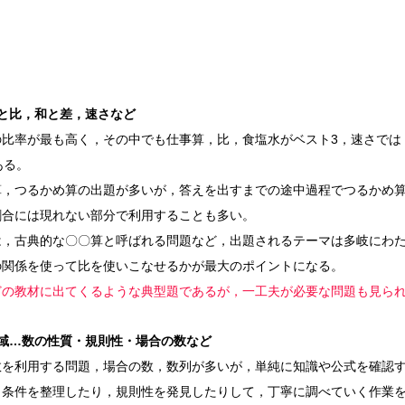
と比，和と差，速さなど
の比率が最も高く，その中でも仕事算，比，食塩水がベスト3，速さでは
ある。
算，つるかめ算の出題が多いが，答えを出すまでの途中過程でつるかめ
割合には現れない部分で利用することも多い。
は，古典的な〇〇算と呼ばれる問題など，出題されるテーマは多岐にわ
の関係を使って比を使いこなせるかが最大のポイントになる。
どの教材に出てくるような典型題であるが，一工夫が必要な問題も見ら
域…数の性質・規則性・場合の数など
数を利用する問題，場合の数，数列が多いが，単純に知識や公式を確認
，条件を整理したり，規則性を発見したりして，丁寧に調べていく作業