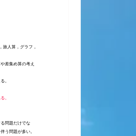
，旅人算，グラフ，
算や差集め算の考え
たる。
れる。
する問題だけでな
を伴う問題が多い。