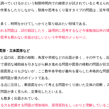
く調べていけるかという制限時間内での緻密さが試されていると考えら
で作業をしたりしながら，類推や思考をくり返すタイプの問題は，近年
も多く，時間をかけてしっかりと取り組みたい領域である。
われる問題は，試行錯誤したり，論理的に思考するなど今後勉強以外の
や思考を厭わない生徒がほしいという中学校のメッセージ。
図形・立体図形など
積と辺の比，図形の移動，角度や求積などの出題が多く，その中でも，
分で適切な補助線を引きながら解き進める問題や図形の移動の問題が目
平面図形よりも少ないが，ここ数年各学校が趣向を凝らした本格的な問
求積問題が最大のポイントである。
る点に注目し，断面図をかいて考える問題やくり抜いた立体の切断， 
た問題が多く見られ，定番化したといえる。
題も数多く出題されている。
する力を把握する問題が増加傾向。原理原則をしっかりと理解している