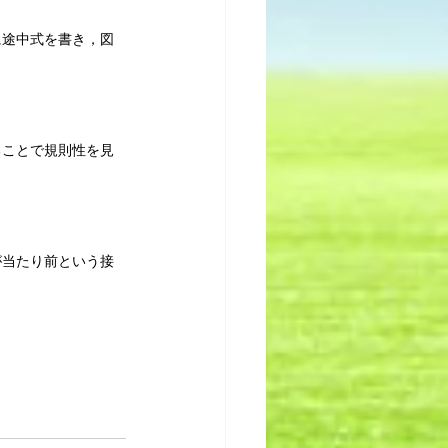
に途中式を書き，図
ることで規則性を見
が当たり前という接