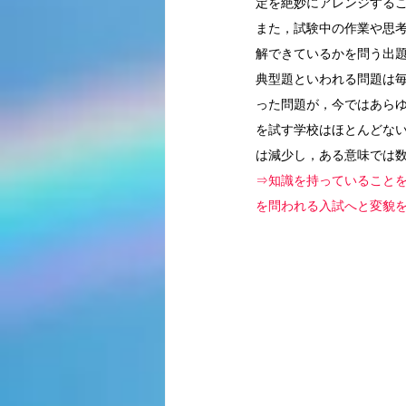
定を絶妙にアレンジする
また，試験中の作業や思
解できているかを問う出
典型題といわれる問題は毎
った問題が，今ではあら
を試す学校はほとんどな
は減少し，ある意味では
⇒知識を持っていること
を問われる入試へと変貌