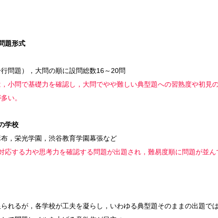
問題形式
行問題），大問の順に設問総数16～20問
は，小問で基礎力を確認し，大問でやや難しい典型題への習熟度や初見
が多い。
の学校
麻布，栄光学園，渋谷教育学園幕張など
に対応する力や思考力を確認する問題が出題され，難易度順に問題が並ん
限られるが，各学校が工夫を凝らし，いわゆる典型題そのままの出題で