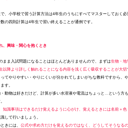
上で、小学校で習う計算方法は4年生のうちにすべてマスターしておく必
数の四則計算は4年生で習い終えることが通例です。
れ、興味・関心を抱くとき
そのまま入試問題になることはほとんどありませんので、まずは
生物・地
年生以降より詳しく触れることになる内容を浅く広く吸収することが大切
よってやりやすい・やりにくいが分かれてしまいがちな教科ですから、
ります。
物・動物は好きだけど、計算が多い水溶液や電流はちょっと…という方
す。
は、知識事項はできるだけ覚えるように心がけ、覚えるときには名前＋色
意識して行いましょう。
のときには、
公式や求め方だけを覚えるのではなく、どうしてそうなる