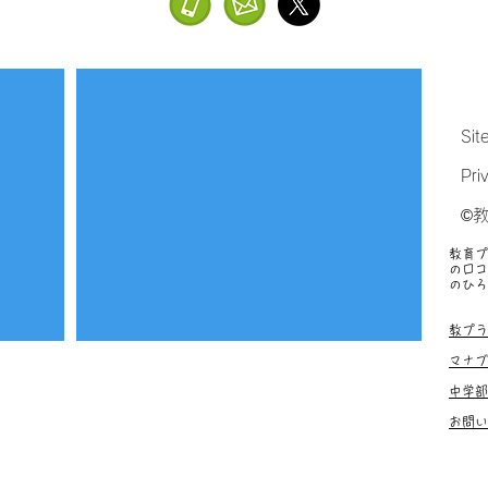
Sit
Pri
©
教育プ
の口コ
のひろ
塾、お
教プラ
マナブ
中学部
お問い