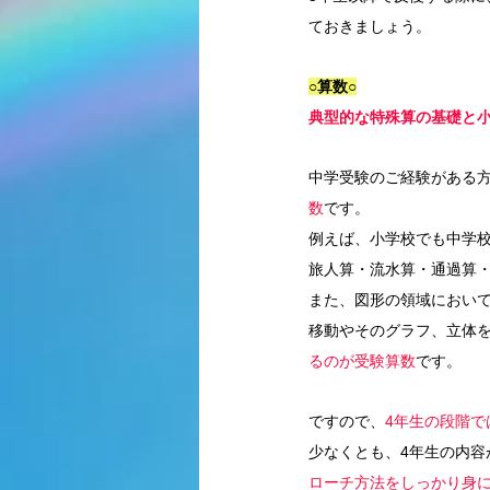
ておきましょう。
○算数○
典型的な特殊算の基礎と
中学受験のご経験がある
数
です。
例えば、小学校でも中学
旅人算・流水算・通過算
また、図形の領域におい
移動やそのグラフ、立体
るのが受験算数
です。
ですので、
4年生の段階
少なくとも、4年生の内容
ローチ方法をしっかり身