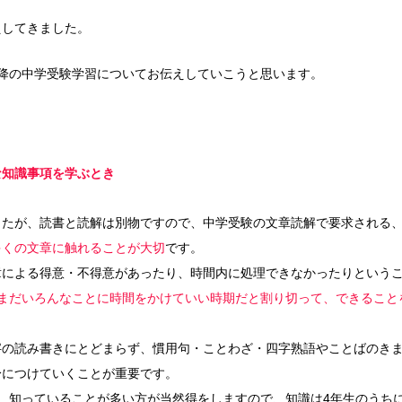
えしてきました。
以降の中学受験学習についてお伝えしていこうと思います。
な知識事項を学ぶとき
したが、読書と読解は別物ですので、中学受験の文章読解で要求される
多くの文章に触れることが大切
です。
章による得意・不得意があったり、時間内に処理できなかったりという
はまだいろんなことに時間をかけていい時期だと割り切って、できること
字の読み書きにとどまらず、慣用句・ことわざ・四字熟語やことばのき
身につけていくことが重要です。
、知っていることが多い方が当然得をしますので、知識は4年生のうち