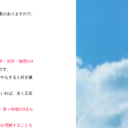
要がありますので、
学・化学・物理の4
です。
ややもすると好き嫌
もいれば、全く正反
・形＋特徴の3点セ
のか理解することを