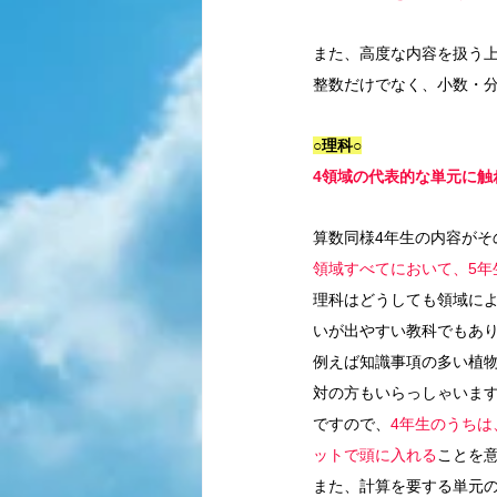
また、高度な内容を扱う
整数だけでなく、小数・分
○理科○
4領域の代表的な単元に触
算数同様4年生の内容が
領域すべてにおいて、5
理科はどうしても領域に
いが出やすい教科でもあ
例えば知識事項の多い植
対の方もいらっしゃいま
ですので、
4年生のうち
ットで頭に入れる
ことを
また、計算を要する単元