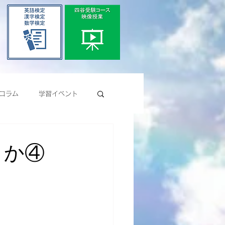
コラム
学習イベント
きか④