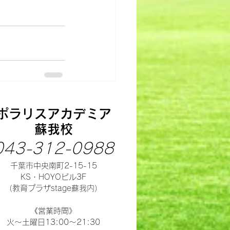
ポラリスアカデミア
蘇我校
043-312-0988
千葉市中央南町2-15-15
​KS・HOYOビル3F
（教育プラザstage蘇我内）
​《営業時間》
火～土曜日13:00～21:30