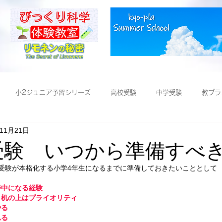
小2ジュニア予習シリーズ
高校受験
中学受験
教プラ
年11月21日
受験
学受験 いつから準備すべ
受験が本格化する小学4年生になるまでに準備しておきたいこととして
夢中になる経験
、机の上はプライオリティ
やる
れる