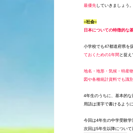
最優先
していきましょう
○社会○
日本についての特徴的な
小学校でも47都道府県を
ておくための1年間
と捉え
地名・地形・気候・特産
図や各種統計資料でも識
4年生のうちに、基本的
用語は漢字で書けるよう
今回は4年生の中学受験学
次回は5年生以降について