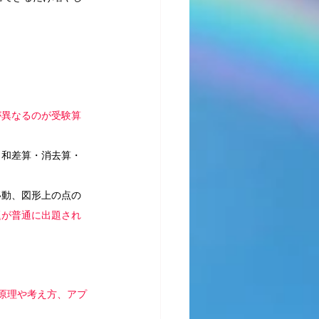
が異なるのが受験算
・和差算・消去算・
移動、図形上の点の
題が普通に出題され
原理や考え方、アプ