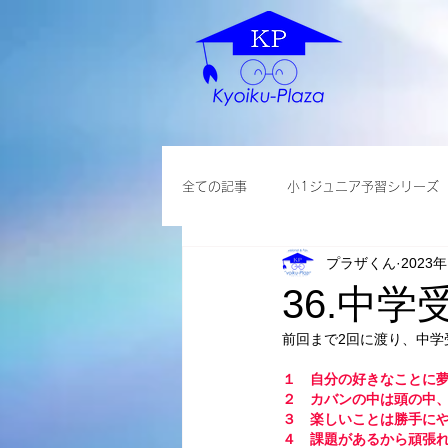
全ての記事
小1ジュニア予習シリーズ
プラザくん
2023
各種説明会
小学英語
大学
36.中
前回まで2回に渡り、中学
１　自分の好きなことに
２　カバンの中は頭の中
３　楽しいことは勝手に
４　課題があるから頑張