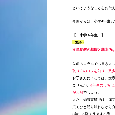
というようなことをお伝
今回からは、小学4年生
【　小学４年生　】
○国語○
文章読解の基礎と基本的
以前のコラムでも書きま
取り方のコツを知り、数
お子さんによっては、文
ませんが、
4年生のうち
が大切
でしょう。
また、知識事項では、漢
広くひと通り触れながら
5年生以降で反復する際に