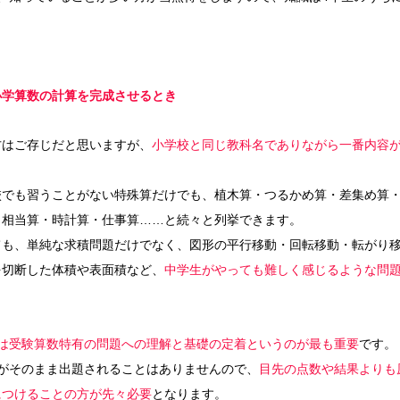
小学算数の計算を完成させるとき
方はご存じだと思いますが、
小学校と同じ教科名でありながら一番内容
校でも習うことがない特殊算だけでも、植木算・つるかめ算・差集め算
・相当算・時計算・仕事算……と続々と列挙できます。
ても、単純な求積問題だけでなく、図形の平行移動・回転移動・転がり
を切断した体積や表面積など、
中学生がやっても難しく感じるような問
では受験算数特有の問題への理解と基礎の定着というのが最も重要
です。
がそのまま出題されることはありませんので、
目先の点数や結果よりも
につけることの方が先々必要
となります。