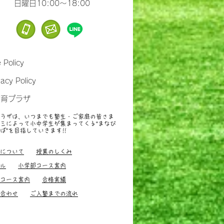
​日曜日10:00～18:00
e Policy
vacy Policy
教育プラザ
ラザは、いつまでも塾生・ご家庭の皆さま
ミによって小中学生が集まってくる“まなび
ば”を目指していきます
!!
すすめ、小中学生
について
授業のしくみ
ル
小学部コース案内
コース案内
合格実績
合わせ
ご入塾までの流れ