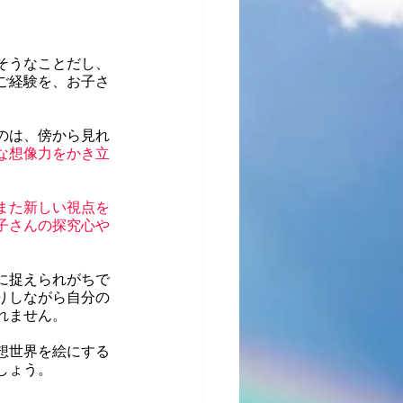
そうなことだし、
ご経験を、お子さ
のは、傍から見れ
な想像力をかき立
また新しい視点を
子さんの探究心や
に捉えられがちで
りしながら自分の
れません。
想世界を絵にする
しょう。