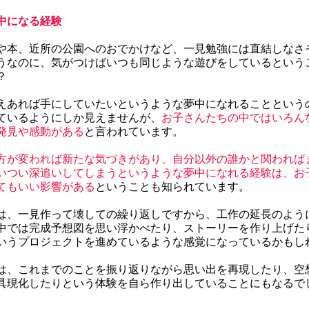
中になる経験
や本、近所の公園へのおでかけなど、一見勉強には直結しなさ
うなのに、気がつけばいつも同じような遊びをしているという
？
えあれば手にしていたいというような夢中になれることという
ているようにしか見えませんが、
お子さんたちの中ではいろん
発見や感動がある
と言われています。
方が変われば新たな気づきがあり、自分以外の誰かと関われば
いつい深追いしてしまうというような夢中になれる経験は、お
てもいい影響がある
ということも知られています。
は、一見作って壊しての繰り返しですから、工作の延長のよう
中では完成予想図を思い浮かべたり、ストーリーを作り上げた
いうプロジェクトを進めているような感覚になっているかもし
は、これまでのことを振り返りながら思い出を再現したり、空
具現化したりという体験を自ら作り出していることにもなるで