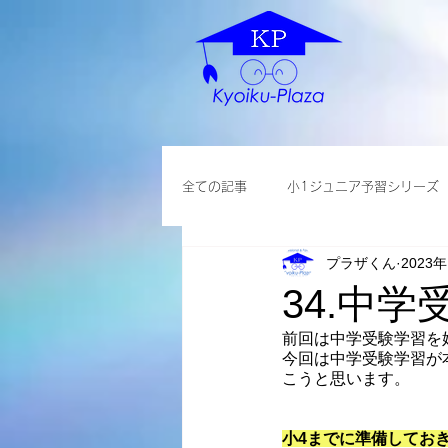
全ての記事
小1ジュニア予習シリーズ
プラザくん
2023
各種説明会
小学英語
大学
34.中
前回は中学受験学習を
今回は中学受験学習が
こうと思います。
小4までに準備してお