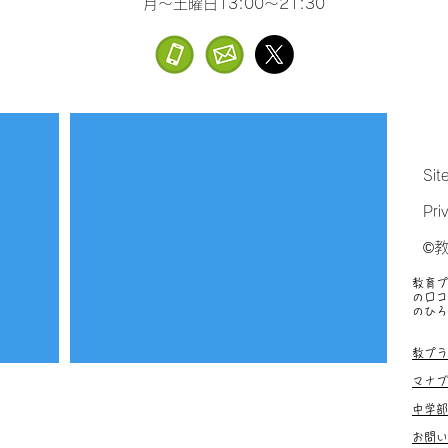
月～土曜日13:00～21:30
Sit
Pri
©
教育プ
の口コ
のひろ
塾、お
教プラ
マナブ
中学部
お問い