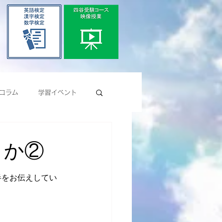
コラム
学習イベント
きか②
半をお伝えしてい