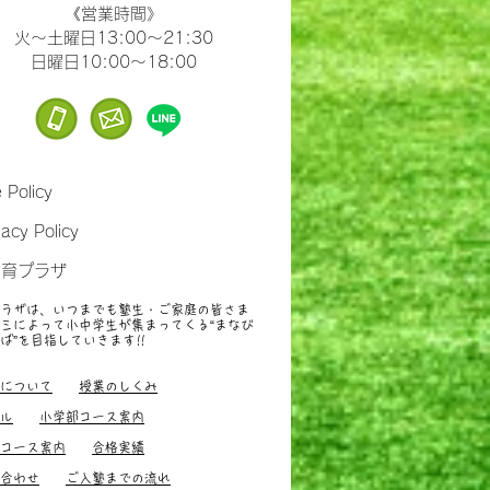
​《営業時間》
火～土曜日13:00～21:30
​日曜日10:00～18:00
e Policy
vacy Policy
教育プラザ
ラザは、いつまでも塾生・ご家庭の皆さま
ミによって小中学生が集まってくる“まなび
ば”を目指していきます
!!
すすめ、小中学生
について
授業のしくみ
ル
小学部コース案内
コース案内
合格実績
合わせ
ご入塾までの流れ