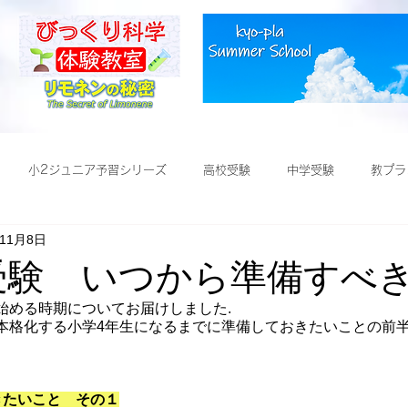
小2ジュニア予習シリーズ
高校受験
中学受験
教プラ
年11月8日
受験
学受験 いつから準備すべ
始める時期についてお届けしました.
本格化する小学4年生になるまでに準備しておきたいことの前
きたいこと　その１