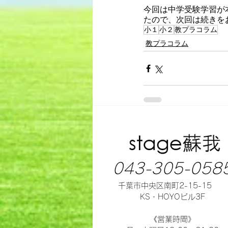
今回は中学受験学習が
たので、次回は続きを
小１
小２
教プラコラム
教プラコラム
043-305-058
千葉市中央区南町2-15-15
KS・HOYOビル3F
《営業時間》