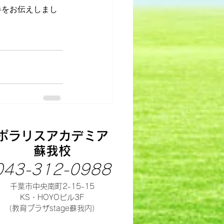
半をお伝えしまし
ポラリスアカデミア
蘇我校
043-312-0988
千葉市中央南町2-15-15
​KS・HOYOビル3F
（教育プラザstage蘇我内）