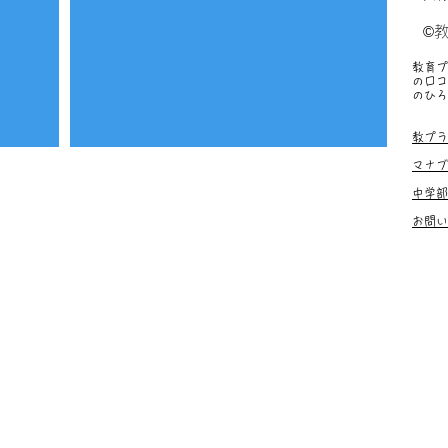
©
教育プ
の口コ
のひろ
塾、お
教プラ
マナブ
中学部
お問い