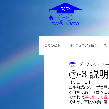
全ての記事
小1ジュニア予習シリーズ
プラザくん
2023
各種説明会
小学英語
大学
㊦-3 
【３回ー１】
四字熟語は少しずつ覚
が日常であまり使うこ
できれば
声に出して読
ですが、市販の学習漫