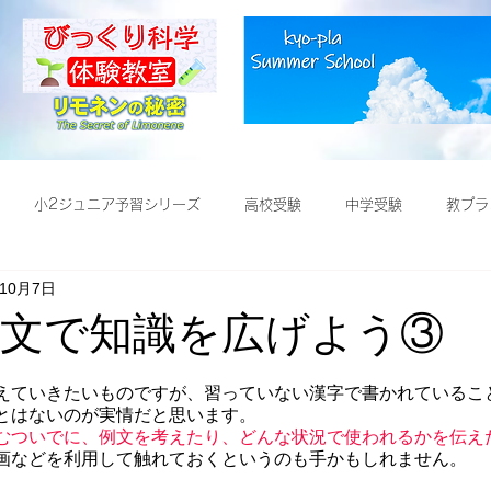
小2ジュニア予習シリーズ
高校受験
中学受験
教プラ
年10月7日
受験
説明文で知識を広げよう③
えていきたいものですが、習っていない漢字で書かれているこ
とはないのが実情だと思います。
むついでに、例文を考えたり、どんな状況で使われるかを伝え
画などを利用して触れておくというのも手かもしれません。