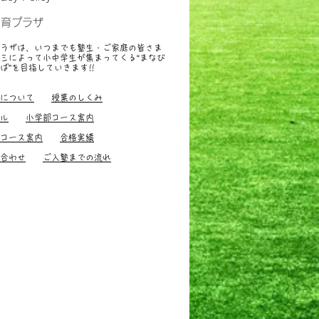
教育プラザ
ラザは、いつまでも塾生・ご家庭の皆さま
ミによって小中学生が集まってくる“まなび
ば”を目指していきます
!!
すすめ、小中学生
について
授業のしくみ
ル
小学部コース案内
コース案内
合格実績
合わせ
ご入塾までの流れ