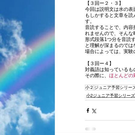
【３回ー２・３】
今回は説明文は水の表
もしかすると文章を読
す。
音読することで、内容
れませんので、そんな
形式段落1つ分を音読
と理解が深まるのでは
場合によっては、実験
【３回ー４】
対義語は知っているも
その際に、
ほとんどの
小２
ジュニア予習シリー
小2ジュニア予習シリーズ