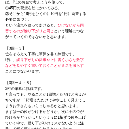
ば、P.1のお金で考えようを使って、
①45円の硬貨を絵にかいてみる。
②そこから18円をひくのに10円を1円に両替する
必要に気づく。
という流れを追ってあげると、
ひけないから両
替するのが繰り下がりと同じ
という理解につな
がっていくのではないかと思います。
【3回ー３】
位をそろえて丁寧に筆算を書く練習です。
特に、
繰り下がりの斜線や上に書く小さな数字
などを見やすく書いておくことがミスを減らす
ことにつながります。
【3回ー４・５】
3桁の筆算に挑戦です。
と言っても、やることが1回増えただけと考えが
ちですが、1桁増えただけでややこしく見えてし
まうお子さんもいらっしゃるかと思います。
まずは一の位がひけるかどうか、次に十の位が
ひけるかどうか…というように1桁ずつ位を上げ
ていく中で、繰り下がりのミスがないように注
意して解く癖をつけられるといいですね。