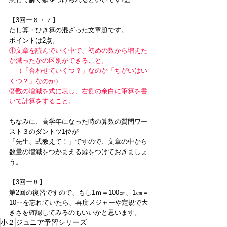
【3回ー６・７】
たし算・ひき算の混ざった文章題です。
ポイントは2点。
①文章を読んでいく中で、初めの数から増えた
か減ったかの区別ができること。
　（「合わせていくつ？」なのか「ちがいはい
くつ？」なのか）
②数の増減を式に表し、右側の余白に筆算を書
いて計算をすること。
ちなみに、高学年になった時の算数の質問ワー
スト３のダントツ1位が
「先生、式教えて！」ですので、文章の中から
数量の増減をつかまえる癖をつけておきましょ
う。
【3回ー８】
第2回の復習ですので、もし1ｍ＝100㎝、1㎝＝
10㎜を忘れていたら、再度メジャーや定規で大
きさを確認してみるのもいいかと思います。
小２
ジュニア予習シリーズ