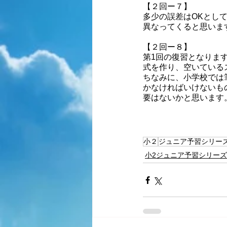
【２回ー７】
多少の誤差はOKとし
異なってくると思いま
【２回ー８】
第1回の復習となりま
式を作り、空いている
ちなみに、小学校では
かなければいけないも
要はないかと思います
小２
ジュニア予習シリー
小2ジュニア予習シリーズ