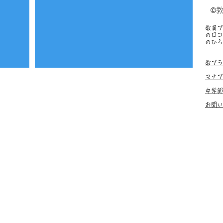
©
教育プ
の口コ
のひろ
塾、お
教プラ
マナブ
中学部
お問い