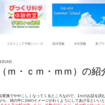
小2ジュニア予習シリーズ
高校受験
中学受験
教プラ
年2月15日
受験
さ（ｍ・ｃｍ・ｍｍ）の紹
位変換でややこしくなってくるところなので、1ｍのお話を読
がら、頭の中に1mのイメージがわくようにしてあげるといい