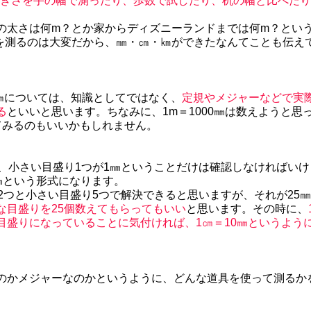
大きさを手の幅で測ったり、歩数で試したり、机の幅と比べた
の太さは何m？とか家からディズニーランドまでは何m？とい
を測るのは大変だから、㎜・㎝・㎞ができたなんてことも伝え
00㎝については、知識としてではなく、
定規やメジャーなどで実
る
といいと思います。ちなみに、1m＝1000㎜は数えようと思
てみるのもいいかもしれません。
、小さい目盛り1つが1㎜ということだけは確認しなければいけま
㎜という形式になります。
り2つと小さい目盛り5つで解決できると思いますが、それが25
な目盛りを25個数えてもらってもいい
と思います。その時に、
目盛りになっていることに気付ければ、1㎝＝10㎜というよう
のかメジャーなのかというように、どんな道具を使って測るか