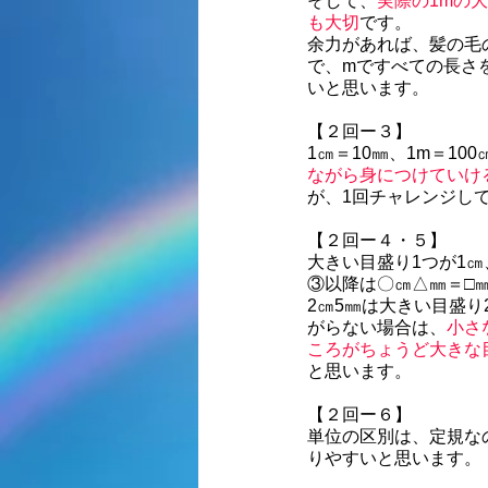
そして、
実際の1mの
も大切
です。
余力があれば、髪の毛
で、mですべての長さ
いと思います。
【２回ー３】
1㎝＝10㎜、1m＝1
ながら身につけていけ
が、1回チャレンジし
【２回ー４・５】
大きい目盛り1つが1㎝
③以降は〇㎝△㎜＝□
2㎝5㎜は大きい目盛
がらない場合は、
小さ
ころがちょうど大きな
と思います。
【２回ー６】
単位の区別は、定規な
りやすいと思います。