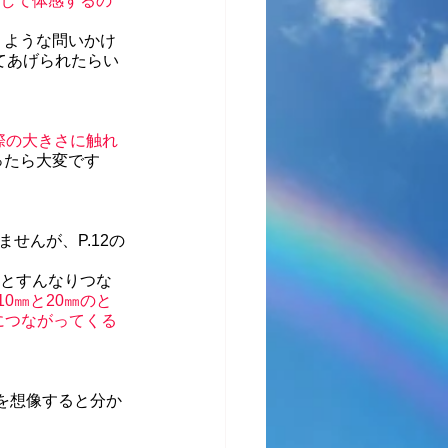
りして体感するの
うような問いかけ
てあげられたらい
際の大きさに触れ
ったら大変です
せんが、P.12の
㎜とすんなりつな
10㎜と20㎜のと
につながってくる
を想像すると分か