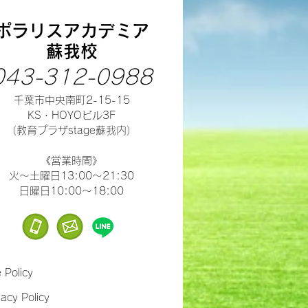
ポラリスアカデミア
蘇我校
043-312-0988
千葉市中央南町2-15-15
​KS・HOYOビル3F
（教育プラザstage蘇我内）
​《営業時間》
火～土曜日13:00～21:30
​日曜日10:00～18:00
e Policy
vacy Policy