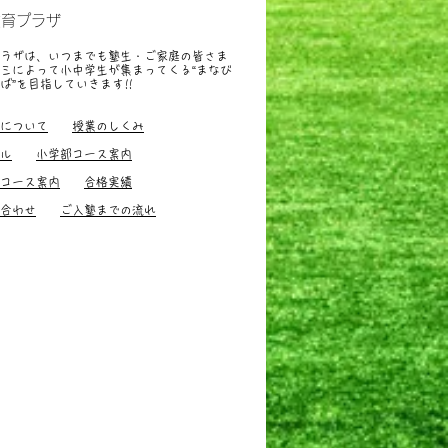
教育プラザ
ラザは、いつまでも塾生・ご家庭の皆さま
ミによって小中学生が集まってくる“まなび
ば”を目指していきます
!!
すすめ、小中学生
について
授業のしくみ
ル
小学部コース案内
コース案内
合格実績
合わせ
ご入塾までの流れ