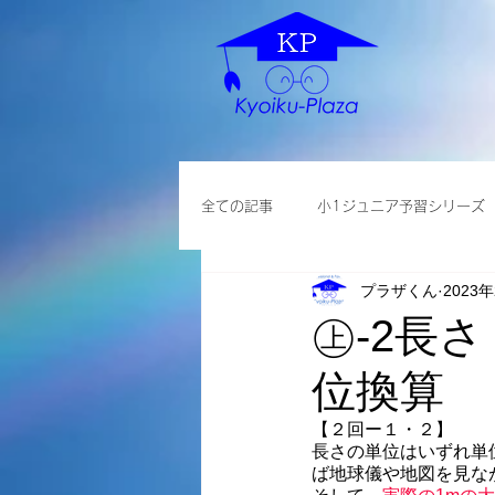
全ての記事
小1ジュニア予習シリーズ
プラザくん
2023
各種説明会
小学英語
大学
㊤-2長
位換算
【２回ー１・２】
長さの単位はいずれ単
ば地球儀や地図を見な