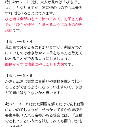
特に4かい－２では、大人が見れば「ひもでし
ょ。」となりますが、別に他のものでも工夫を
すれば比べることはできます。
ひと通り全部のもので比べてみて、お子さん自
身が「ひもが便利」と選べるようになるのが理
想的
です。
【4かいー３・４】
見た目で分かるものもありますが、判断がつき
にくいものは巻き数やマス目をちゃんと数えて
比べることができるようにしましょう。
面倒がらずに地道にやることも大切
です。
【4かいー５・６】
かさと広さは実際に目盛りや個数を数えて比べ
ることができるようになっていますので、さほ
ど問題にはならないかと思います。
4かい－３～６はただ問題を解くだけであれば別
にいいのでしょうが、せっかくですから遊びの
要素を取り入れる余裕がある場合には、「反射
でどれ？」というのを試してみても面白いかも
しれません。