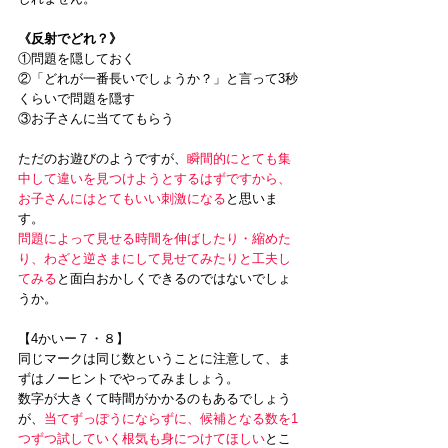
《反射でどれ？》
①問題を隠しておく
②「どれが一番長いでしょうか？」と言って3秒
くらいで問題を隠す
③お子さんに当ててもらう
ただのお遊びのようですが、
瞬間的にとても集
中して違いを見つけようとするはずですから、
お子さんにはとてもいい刺激になる
と思いま
す。
問題によって見せる時間を伸ばしたり・縮めた
り、わざと逆さまにして見せてみたりと工夫し
てみる
と面白おかしくできるのではないでしょ
うか。
【4かいー７・８】
同じマークは同じ数ということに注意して、ま
ずはノーヒントでやってみましょう。
数字が大きくて時間がかかるのもあるでしょう
が、
当てずっぽうにならずに、候補となる数を1
つずつ試していく根気も身につけてほしい
とこ