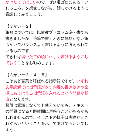
かけたててほしい
ので、ぜひ道ばたにある「い
しっころ」を想像しながら、話しかけるように
音読してみましょう。
【３かいー２】
筆順については、以前教プラコラム⑨・⑩でも
書きましたが、毛筆で書くときに無駄がない筆
づかいでバランスよく書けるように考えられて
いるものです。
できれば
習いたての頃に正しく書けるようにし
ておく
ことをお勧めします。
【３かいー３・４・５】
こそあど言葉と呼ばれる指示語ですが、
いずれ
文章読解では指示語がさす内容の書き抜きや空
欄にあてはまる指示語を入れるという問題が頻
出
となります。
普段は意識しなくても使えていても、テキスト
の問題になると距離間に戸惑うことがあるかも
しれませんので、イラストの様子は実際だとこ
れぐらいということを示してあげてもいいでし
ょう。