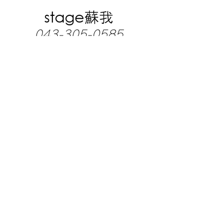
043-305-0585
千葉市中央区南町2-15-15
KS・HOYOビル3F
《営業時間》
月～土曜日13:00～21:30