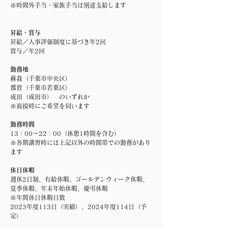
※時間外手当・家族手当は別途支給します
昇給・賞与
昇給／人事評価制度に基づき年2回
賞与／年2回
勤務地
蘇我（千葉市中央区）
都賀（千葉市若葉区）
成田（成田市） のいずれか
​※面接時にご希望を伺います
勤務時間
13：00～22：00（休憩1時間を含む）
※各期講習時には上記以外の時間帯での勤務があり
ます
休日休暇
週休2日制、有給休暇、ゴールデンウィーク休暇、
夏季休暇、年末年始休暇、慶弔休暇
※年間休日休暇日数
2023年度113日（実績）、2024年度114日（予
定）