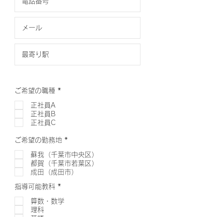
必
ご希望の職種
*
須
項
正社員A
目
正社員B
正社員C
必
ご希望の勤務地
*
須
項
蘇我（千葉市中央区）
目
都賀（千葉市若葉区）
成田（成田市）
必
指導可能教科
*
須
項
算数・数学
目
理科