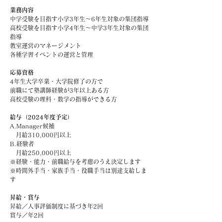
業務内容
中学受験を目指す小学3年生～6年生対象の集団指導
高校受験を目指す小学4年生～中学3年生対象の集団
指導
教室運営のマネージメント
各種学習イベントの運営と管理
応募資格
4年生大学卒業・大学院修了の方で
前職にて塾講師経験が3年以上ある方
高校受験の理科・数学の指導ができる方
給与（2024年度予定）
A.Manager候補
月給310,000円以上
B.経験者
月給250,000円以上
※経験・能力・前職給与を考慮のうえ決定します
※時間外手当・家族手当・役職手当は別途支給しま
す
昇給・賞与
昇給／人事評価制度に基づき年2回
賞与／年2回