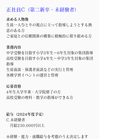
正社員C（第二新卒・未経験者）
求める人物像
生徒一人ひとりの視点に立って指導しようとする熱
意のある方
ご家庭との信頼関係の構築に積極的に取り組める方
業務内容
中学受験を目指す小学3年生～6年生対象の集団指導
高校受験を目指す小学4年生～中学3年生対象の集団
指導
生徒面談・保護者面談などの実行と管理
各種学習イベントの運営と管理
応募資格
4年生大学卒業・大学院修了の方
高校受験の理科・数学の指導ができる方​
給与（2024年度予定）
C.未経験者
月給230,000円以上
※経験・能力・前職給与を考慮のうえ決定します