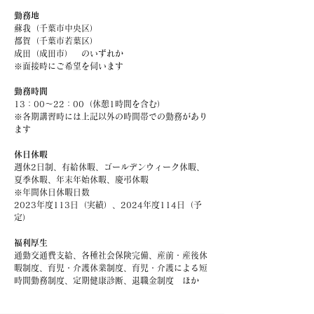
勤務地
蘇我（千葉市中央区）
都賀（千葉市若葉区）
成田（成田市） のいずれか
​※面接時にご希望を伺います
勤務時間
13：00～22：00（休憩1時間を含む）
※各期講習時には上記以外の時間帯での勤務があり
ます
休日休暇
週休2日制、有給休暇、ゴールデンウィーク休暇、
夏季休暇、年末年始休暇、慶弔休暇
※年間休日休暇日数
2023年度113日（実績）、2024年度114日（予
定）
福利厚生
通勤交通費支給、各種社会保険完備、産前・産後休
暇制度、育児・介護休業制度、育児・介護による短
時間勤務制度、定期健康診断、退職金制度 ほか