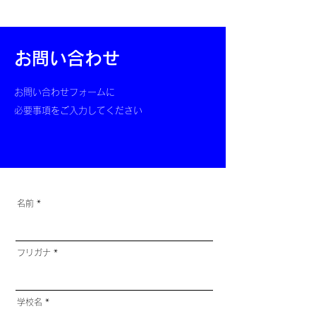
三角比と面積・円・空間図形

点の軌跡

不等式の表す領域

《10月・数学A》

三角形の性質

《3月・数学Ⅱ》

​お問い合わせ
円と空間図形

弧度法と三角関数

三角関数の加法定理

《11月・数学A》

お問い合わせフォームに
倍数と約数

《春期講習・数学B》

​必要事項をご入力してください
不定方程式とn進法・空間の座標

一般項と等差数列

《11月・数学Ⅰ》

等比数列

データの分析
数列の和とΣ

数列の和と群数列

《4月・数学Ⅱ》

三角関数と方程式・不等式

名前
三角関数の合成と最大・最小

《5月・数学Ⅱ》

指数と指数関数

フリガナ
対数と対数関数

常用対数

学校名
《6月・数学Ⅱ》
