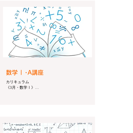
Ⅰ
​数学
･A講座
カリキュラム

《3月・数学Ⅰ》

式の計算

因数分解

《春期講習・数学Ⅰ》

実数

1次不等式

集合

命題
