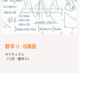
《4月・数学A》

場合の数

順列

組合せ

確率の求め方

《5月・数学Ⅰ》

2次関数とグラフ

Ⅱ
数学
･B講座
2次関数の決定と最大・最小

2次関数の実数解と2次関数

カリキュラム

《12月・数学Ⅱ》

《6月・数学A》

多項式と分数式

確率の基本性質と余事象・期待値

恒等式と不等式

独立な試行と条件付き確率

《1月・数学Ⅱ》

《7月・数学Ⅰ》

複素数

2次不等式

2次方程式の解

2次関数と2次不等式の応用

剰余の定理と高次方程式

《9月・数学Ⅰ》

《2月・数学Ⅱ》

三角比とその性質

点と直線

正弦定理と余弦定理

円の方程式
