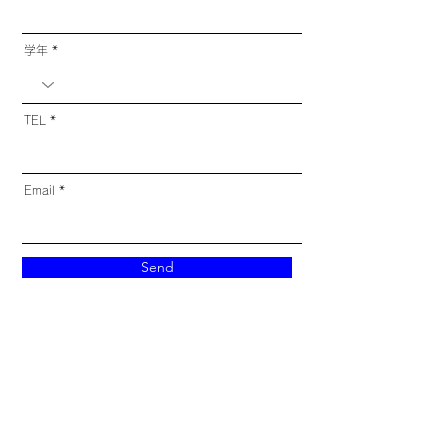
極限値と微分係数・導関数

接線と関数の増減

最大・最小と3次方程式・不等式

学年
《7月・数学Ⅱ》

不定積分と定積分の計算

微分と積分の関係，面積

TEL
微積分の活用
Email
Send