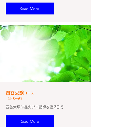
Read More
​四谷受験
コース
《小3～6》
四谷大塚準拠のプロ指導を週2日で
Read More