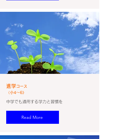
進学
コース
《小4～6》
中学でも通用する学力と習慣を
Read More