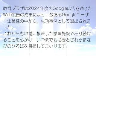
教育プラザは2024年度のGoogle広告を通じた
Web広告の成果により，数あるGoogleユーザ
ー企業様の中から，成功事例として選出されま
した。
これからも地域に根差した学習施設であり続け
ることを心がけ，いつまでも必要とされるまな
びのひろばを目指してまいります。
Google広告のTVCMは
こちら
Google広告成功事例のWeb記事は
こちら