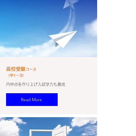
高校受験
コース
《中1～3》
内申点を作り上げ入試学力も養成
Read More