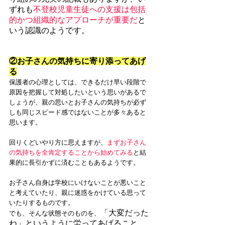
ずれも
不登校児童生徒への支援は包括
的かつ組織的なアプローチが重要だ
と
いう認識のようです。
②お子さんの気持ちに寄り添ってあげ
る
保護者の心理としては、できるだけ早い段階で
原因を把握して対処したいという思いがあるで
しょうが、親の思いとお子さんの気持ちが必ず
しも同じスピード感ではないことが多々あると
思います。
回りくどいやり方に思えますが、
まずお子さん
の気持ちを全肯定することから始めてみる
と結
果的に長引かずに済むこともあるようです。
お子さん自身は学校にいけないことが悪いこと
と考えていたり、親に迷惑をかけている思って
いたりするものです。
「大変だった
でも、そんな状態そのものを、
ね」というように労ってあげること