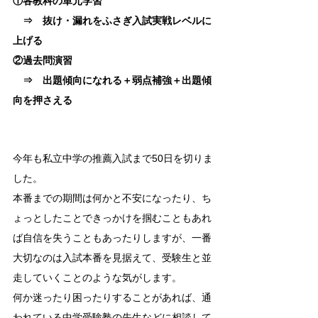
①各教科の単元学習
　⇒　抜け・漏れをふさぎ入試実戦レベルに
上げる
②過去問演習
　⇒　出題傾向になれる＋弱点補強＋出題傾
向を押さえる
今年も私立中学の推薦入試まで50日を切りま
した。
本番までの期間は何かと不安になったり、ち
ょっとしたことできっかけを掴むこともあれ
ば自信を失うこともあったりしますが、一番
大切なのは入試本番を見据えて、受験生と並
走していくことのような気がします。
何か迷ったり困ったりすることがあれば、通
われている中学受験塾の先生などに相談して